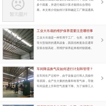
多个因素，并进行相应计算才能得出合理结
果。本文将介绍如何计算和确定工厂降温通风
设备的风量需求。
工业大吊扇的维护保养需要注意哪些事
项
工业大吊扇是一种常用于工厂、仓库、体育馆
等大型场所的通风设备，因其结构复杂且通常
安装在较高处，而维护保养起来相对较困难。
正确的维护保养措施能够延长大吊扇的使用寿
命，并保证其正常运转和安全性。
车间降温换气应如何进行计划和管理？
在车间生产过程中，由于设备运行和人员操作
等原因，会产生大量的热量和有害气体，导致
车间温度上升和空气质量下降。为了保障工人
身体健康和生产效率，车间降温和换气是非常
必要的。以下是车间降温换气的计划和管理方
法。