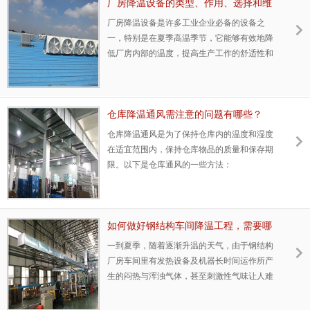
厂房降温设备的类型、作用、选择和维
护介绍
厂房降温设备是许多工业企业必备的设备之
一，特别是在夏季高温季节，它能够有效地降
低厂房内部的温度，提高生产工作的舒适性和
工作效率。本文将介绍厂房降温设备的类型、
作用、选择和维护等方面。一、厂房降温设备
的类型1、冷风机冷风机是目前比较常见的厂
房降温设备之一，其工作原理是通过循环制冷
仓库降温通风需注意的问题有哪些？
剂将厂房内部的热空气通过蒸发冷却来达到降
仓库降温通风是为了保持仓库内的温度和湿度
温的效果。冷风机降温具有安装、维护简单方
在适宜范围内，保持仓库物品的质量和保存期
便、造价相对较低等优点。2、空调设备空调
限。以下是仓库通风的一些方法：
设备的降温效果明显，对于对环境湿度有要求
的厂房尤为适用。空调设备分为窗式、分体
式、
如何做好钢结构车间降温工程，需要哪
些设备？
一到夏季，随着逐渐升温的天气，由于钢结构
厂房车间里有发热设备及机器长时间运作所产
生的闷热与浑浊气体，甚至刺激性气味让人难
以忍受，非常影响车间的环境与员工的工作效
率。钢结构车间降温工程想要效果好，选择降