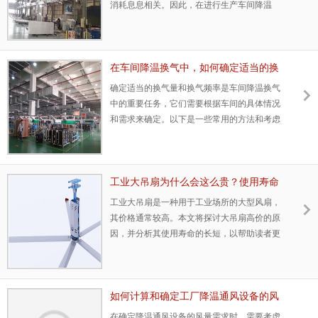
消耗息息相关。因此，在进行生产车间降温
时，需要充分考虑环保和节能因素，采取有效
措施以减少能源消耗，提高能源利用效率。
在车间降温换气中，如何确定适当的换
气量和换气频率？
确定适当的换气量和换气频率是车间降温换气
中的重要任务，它们需要根据车间的具体情况
和需求来确定。以下是一些常用的方法和考虑
因素：
工业大吊扇为什么会这么贵？使用寿命
长吗？
工业大吊扇是一种用于工业场所的大型风扇，
其价格通常较高。本文将探讨大吊扇高价的原
因，并分析其使用寿命的长短，以帮助读者更
好地理解和评估这种设备的价值。
如何计算和确定工厂降温通风设备的风
量需求？
在确定降温通风设备的风量需求时，需要考虑