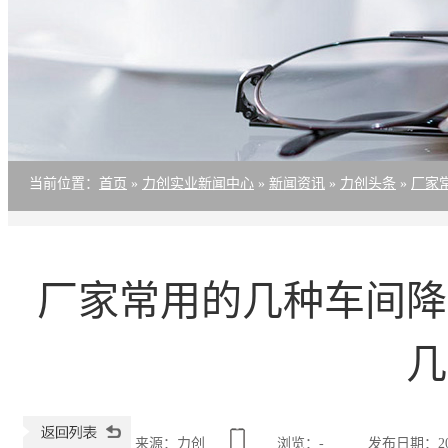
当前位置
：
首页
»
力创实业新闻中心
»
新闻资讯
»
力创头条
»
厂家
厂家常用的几种车间降
几
来源：力创
浏览：
-
发布日期：2020