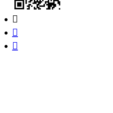


