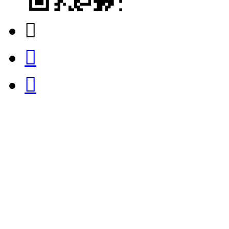


